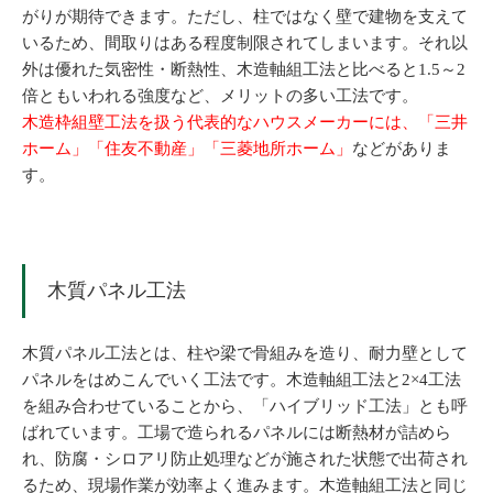
がりが期待できます。ただし、柱ではなく壁で建物を支えて
いるため、間取りはある程度制限されてしまいます。それ以
外は優れた気密性・断熱性、木造軸組工法と比べると1.5～2
倍ともいわれる強度など、メリットの多い工法です。
木造枠組壁工法を扱う代表的なハウスメーカーには、「三井
ホーム」「住友不動産」「三菱地所ホーム」
などがありま
す。
木質パネル工法
木質パネル工法とは、柱や梁で骨組みを造り、耐力壁として
パネルをはめこんでいく工法です。木造軸組工法と2×4工法
を組み合わせていることから、「ハイブリッド工法」とも呼
ばれています。工場で造られるパネルには断熱材が詰めら
れ、防腐・シロアリ防止処理などが施された状態で出荷され
るため、現場作業が効率よく進みます。木造軸組工法と同じ