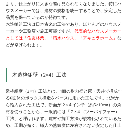
より、仕上がりに大きな差は見られなくなりました。特にハ
ウスメーカーでは、建材の規格を統一することで、安定した
品質を保っているのが特徴です。
木造軸組工法は日本古来の工法であり、ほとんどのハウスメ
ーカーや工務店で施工可能ですが、
代表的なハウスメーカー
としては「住友林業」「積水ハウス」「アキュラホーム」
な
どが挙げられます。
木造枠組壁（2×4）工法
造枠組壁（2×4）工法とは、4面の耐力壁と床・天井で構成す
る6面体のボックス構造をベースに用いた工法です。北米か
ら輸入された工法で、断面が２×４インチ（約5×10cm）の角
材を使うことから、一般的には「２×４（ツーバイフォー）
工法」と呼ばれます。建材や施工方法が規格化されているた
め、工期が短く、職人の熟練度に左右されない安定した仕上