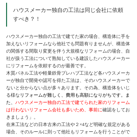
ハウスメーカー独自の工法は同じ会社に依頼
すべき？！
ハウスメーカー独自の工法で建てた家の場合、構造体に手を
加えないリフォームなら他社でも問題有りませんが、構造体
の関係する間取り変更を伴う大規模なリフォームの場合、自
社が扱う工法について熟知している建設したハウスメーカー
にリフォームを依頼するのが最善です。
木質パネル工法や軽量鉄骨プレハブ工法など各ハウスメーカ
ーが独自で開発や認可を得た工法は、そのハウスメーカーで
ないと分からない点が多々あります。その為、構造体をいじ
る様な
リフォ
ームが難しく、費用も高額になりがちです。ま
た、
ハウスメーカー独自の工法で建てられた家のリフォーム
は行わないリフォーム会社も多いため、事前に
確認をしてお
きましょう」。
在来工法などの日本古来の工法や２×4など明確な規定がある
場合、そのルールに則って他社もリフォームを行うことがで