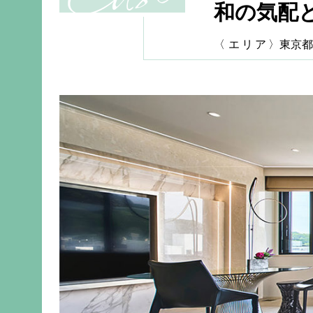
和の気配
〈
エリア
〉東京都