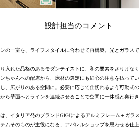
設計担当のコメント
ョンの一室を、ライフスタイルに合わせて再構築。光とガラス
取り入れた品格のあるモダンテイストに、和の要素をさりげな
ワンちゃんへの配慮から、床材の選定にも細心の注意を払って
去し、広がりのある空間に。必要に応じて仕切れるよう可動式
井から壁面へとラインを連続させることで空間に一体感と奥行
は、イタリア発のブランドGIGIによるアルミフレーム＋ガラ
イテムそのものが主役になる、アパレルショップを思わせる仕