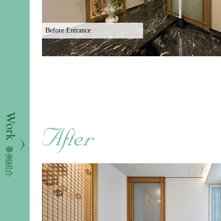
Before Entrance
Work
事例紹介