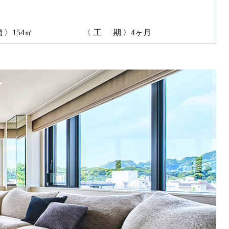
積
〉154㎡
〈
工 期
〉4ヶ月