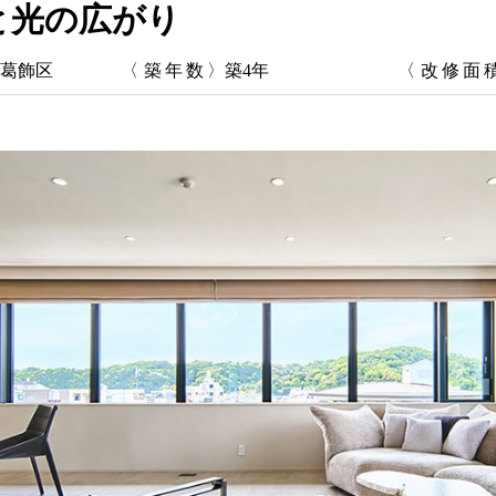
と光の広がり
葛飾区
〈
築年数
〉築4年
〈
改修面