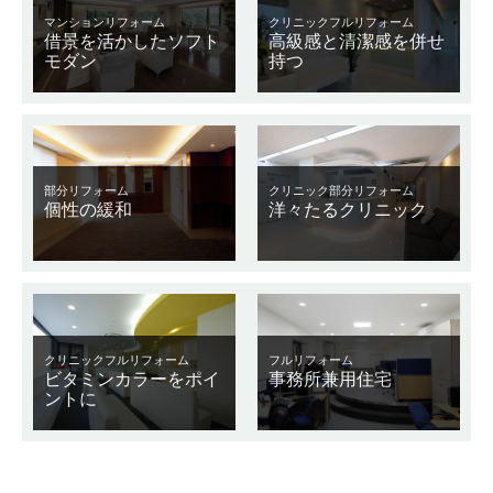
マンションリフォーム
クリニックフルリフォーム
借景を活かしたソフト
高級感と清潔感を併せ
モダン
持つ
部分リフォーム
クリニック部分リフォーム
個性の緩和
洋々たるクリニック
クリニックフルリフォーム
フルリフォーム
ビタミンカラーをポイ
事務所兼用住宅
ントに