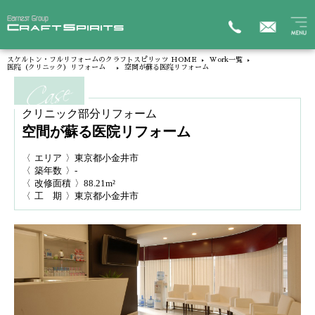
スケルトン・フルリフォームのクラフトスピリッツ HOME
Work一覧
医院（クリニック）リフォーム
空間が蘇る医院リフォーム
クリニック部分リフォーム
空間が蘇る医院リフォーム
〈
エリア
〉東京都小金井市
〈
築年数
〉-
〈
改修面積
〉88.21m²
〈
工 期
〉東京都小金井市