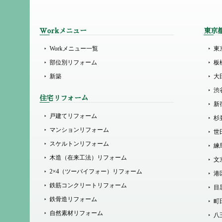
Workメニュー
東京
Workメニュー一覧
東
部位別リフォーム
板
新築
大
渋
住宅リフォーム
新
戸建てリフォーム
杉
マンションリフォーム
世
スケルトンリフォーム
練
木造（在来工法）リフォーム
文
2×4（ツーバイフォー）リフォーム
港
鉄筋コンクリートリフォーム
目
鉄骨造リフォーム
町
自然素材リフォーム
八