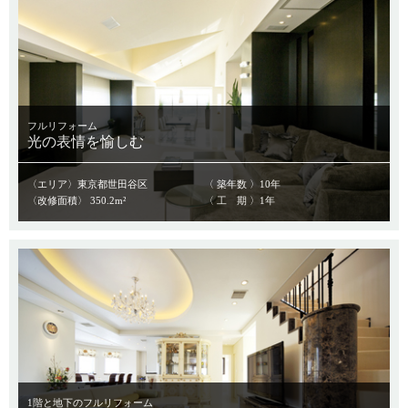
フルリフォーム
光の表情を愉しむ
〈エリア〉東京都世田谷区
〈 築年数 〉10年
〈改修面積〉 350.2m²
〈 工 期 〉1年
1階と地下のフルリフォーム