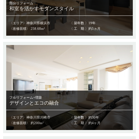
部分リフォーム
和室を活かすモダンスタイル
〈エリア〉神奈川県横浜市
〈 築年数 〉19年
〈改修面積〉 258.68m²
〈 工 期 〉約5ヵ月
フルリフォーム+増築
デザインとエコの融合
〈エリア〉神奈川県川崎市
〈 築年数 〉約30年
〈改修面積〉 約200m²
〈 工 期 〉約4ヶ月