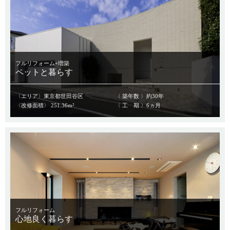
フルリフォーム+増築
ペットと暮らす
〈エリア〉東京都世田谷区
〈 築年数 〉約30年
〈改修面積〉 251.36m²
〈 工 期 〉6ヵ月
フルリフォーム
心地良く暮らす