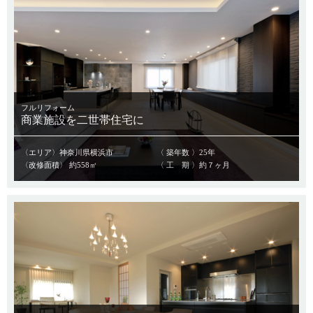
フルリフォーム
商業施設を二世帯住宅に
〈エリア〉神奈川県横浜市
〈 築年数 〉25年
〈改修面積〉 約558㎡
〈 工 期 〉約７ヶ月