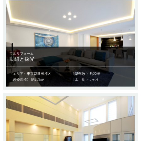
フルリフォーム
動線と採光
〈エリア〉東京都世田谷区
〈 築年数 〉約22年
〈改修面積〉 約259m²
〈 工 期 〉3ヶ月