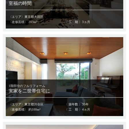
至福の時間
〈エリア〉東京都大田区
〈改修面積〉 203m²
〈 工 期 〉3ヵ月
1階部分のフルリフォーム
実家を二世帯住宅に
〈エリア〉東京都渋谷区
〈 築年数 〉35年
〈改修面積〉 約100m²
〈 工 期 〉4ヵ月