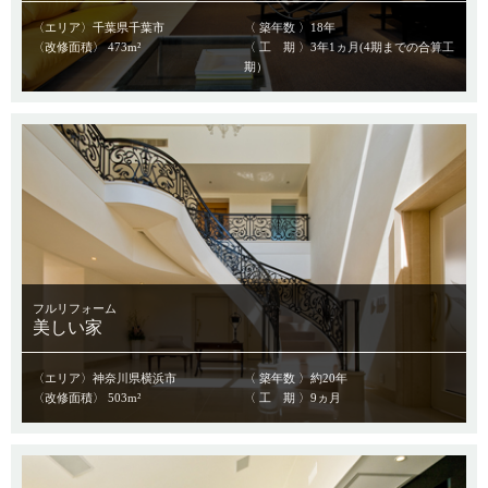
〈エリア〉千葉県千葉市
〈 築年数 〉18年
〈改修面積〉 473m²
〈 工 期 〉3年1ヵ月(4期までの合算工
期）
フルリフォーム
美しい家
〈エリア〉神奈川県横浜市
〈 築年数 〉約20年
〈改修面積〉 503m²
〈 工 期 〉9ヵ月