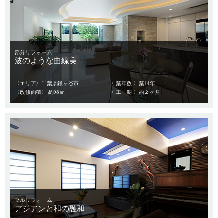
部分リフォーム
波のような曲線美
〈エリア〉千葉県鎌ヶ谷市
〈 築年数 〉築14年
〈改修面積〉 約98㎡
〈 工 期 〉約２ヶ月
フルリフォーム
アジアンと和の融和