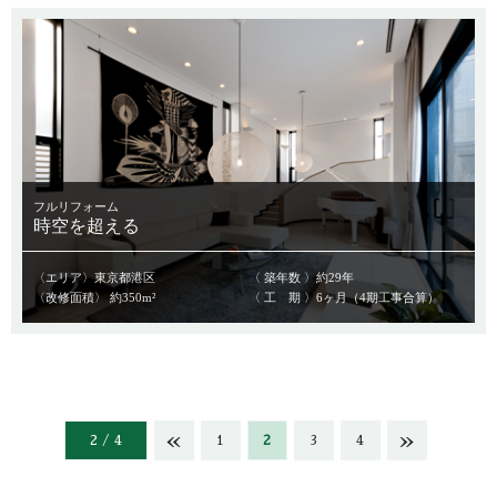
フルリフォーム
時空を超える
〈エリア〉東京都港区
〈 築年数 〉約29年
〈改修面積〉 約350m²
〈 工 期 〉6ヶ月（4期工事合算）
«
»
2 / 4
1
2
3
4