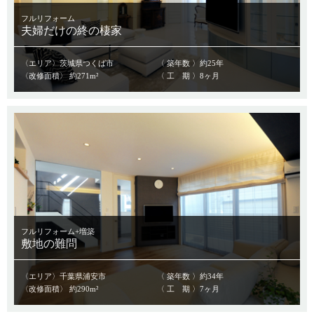
フルリフォーム
夫婦だけの終の棲家
〈エリア〉茨城県つくば市
〈 築年数 〉約25年
〈改修面積〉 約271m²
〈 工 期 〉8ヶ月
フルリフォーム+増築
敷地の難問
〈エリア〉千葉県浦安市
〈 築年数 〉約34年
〈改修面積〉 約290m²
〈 工 期 〉7ヶ月