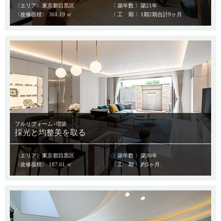
〈エリア〉東京都目黒区
〈 築年数 〉築21年
〈改修面積〉 361.19 ㎡
〈 工 期 〉1期2期合計9ヶ月
フルリフォーム+増築
採光と均整美を取る
〈エリア〉東京都目黒区
〈 築年数 〉築30年
〈改修面積〉 187.61 ㎡
〈 工 期 〉約5ヶ月